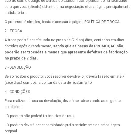
acordo com o Código de Defesa do Consumidor, e pensando na facilidade
para que você (cliente) obtenha uma negociação eficaz, ágil e principalmente
satisfatória.
O processo é simples, basta e acessar a página POLÍTICA DE TROCA
2 - TROCA
A troca poderá ser efetuada no prazo de (7 dias) dias, contados em dias
corridos após o recebimento,
sendo que as peças da PROMOÇÃO não
poderão ser trocadas a menos que apresente defeitos de fabricação
no prazo de 7 dias.
3 - DEVOLUÇÃO
Se ao receber o produto, você resolver devolvê-lo , deverá fazê-lo em até 7
(sete dias) corridos, a contar da data de recebimento.
4 - CONDIÇÕES
Para realizar a troca ou devolução, deverá ser observando as seguintes
condições:
· O produto não poderá ter indícios de uso.
· O produto deverá ser encaminhado preferencialmente na embalagem
original