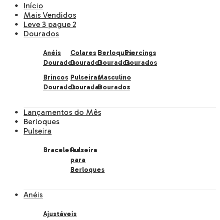
Início
Mais Vendidos
Leve 3 pague 2
Dourados
Anéis
Colares
Berloques
Piercings
Dourados
Dourados
Dourados
Dourados
Brincos
Pulseiras
Masculino
Dourados
Douradas
Dourados
Lançamentos do Mês
Berloques
Pulseira
Braceletes
Pulseira
para
Berloques
Anéis
Ajustáveis