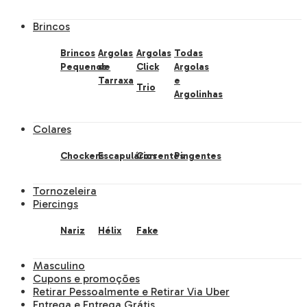
Brincos
Brincos
Argolas
Argolas
Todas
Pequenos
de
Click
Argolas
Tarraxa
e
Trio
Argolinhas
Colares
Chockers
Escapulários
Correntes
Pingentes
Tornozeleira
Piercings
Nariz
Hélix
Fake
Masculino
Cupons e promoções
Retirar Pessoalmente e Retirar Via Uber
Entrega e Entrega Grátis