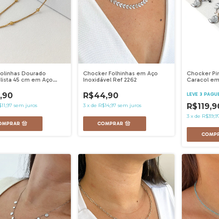
Bolinhas Dourado
Chocker Pi
Chocker Folhinhas em Aço
lista 45 cm em Aço
Caracol em 
Inoxidável Ref 2262
vel - Ref 2259
Ref 2940
,90
R$44,90
LEVE 3 PAGU
R$119,9
11,97
sem juros
3
x
de
R$14,97
sem juros
3
x
de
R$39,9
COMP