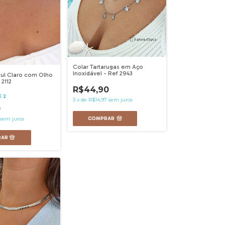
Colar Tartarugas em Aço
Inoxidável - Ref 2943
ul Claro com Olho
 2112
R$44,90
E 2
3
x
de
R$14,97
sem juros
0
COMPRAR
sem juros