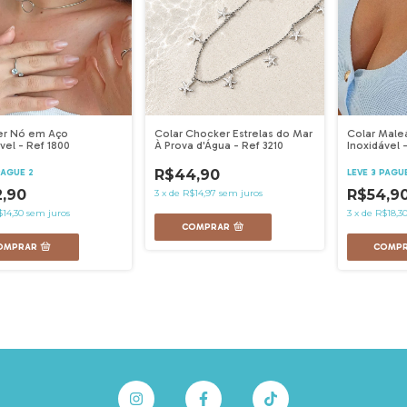
r Nó em Aço
Colar Chocker Estrelas do Mar
Colar Male
vel - Ref 1800
À Prova d'Água - Ref 3210
Inoxidável 
R$44,90
PAGUE 2
LEVE 3 PAGU
,90
R$54,9
3
x
de
R$14,97
sem juros
$14,30
sem juros
3
x
de
R$18,3
COMPRAR