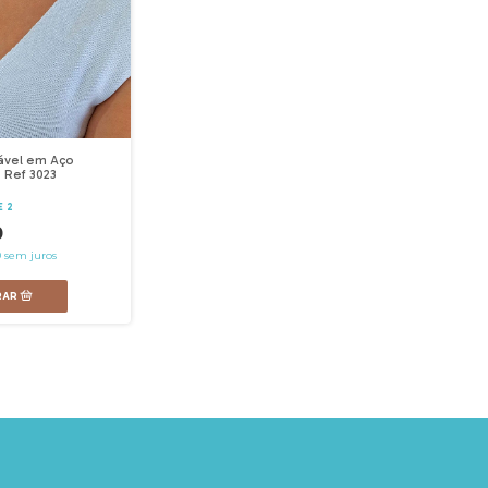
ável em Aço
- Ref 3023
E 2
0
0
sem juros