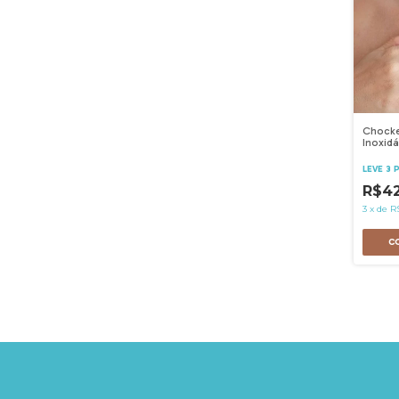
Chocke
Inoxidá
LEVE 3 
R$42
3
x
de
R