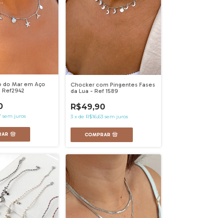
o do Mar em Aço
Chocker com Pingentes Fases
- Ref2942
da Lua - Ref 1589
0
R$49,90
7
sem juros
3
x
de
R$16,63
sem juros
RAR