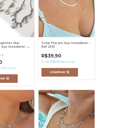
ngentes Mar
Colar Fita em Aço Inoxidável -
Aço Inoxidável -
Ref 2515
R$39,90
E 2
0
3
x
de
R$13,30
sem juros
7
sem juros
COMPRAR
RAR