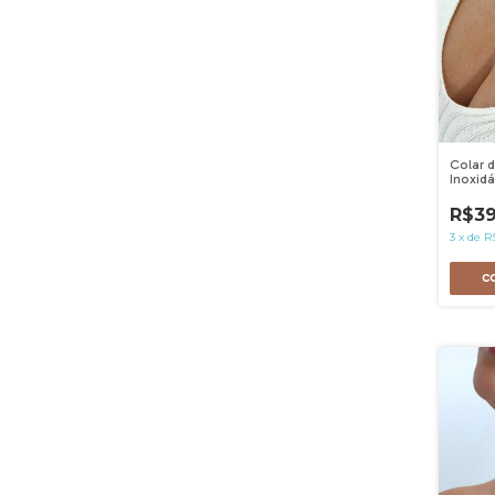
Colar 
Inoxidá
R$39
3
x
de
R$