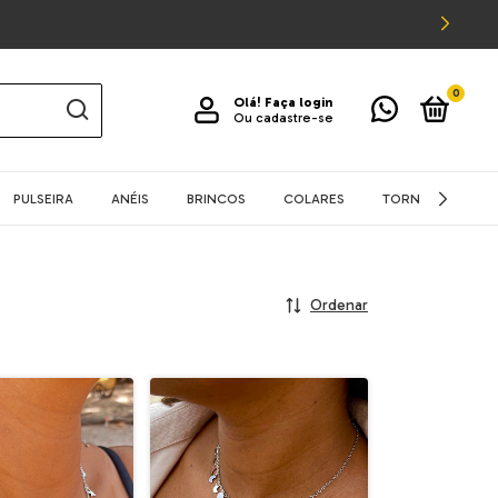
0
Olá!
Faça login
Ou cadastre-se
PULSEIRA
ANÉIS
BRINCOS
COLARES
TORNOZELEIRA
Ordenar