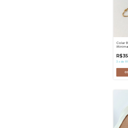
Colar 
Minima
Inoxidá
R$35
3
x
de
R$