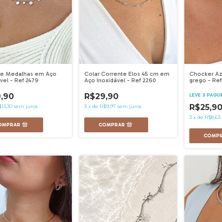
Chocker Az
de Medalhas em Aço
Colar Corrente Elos 45 cm em
grego - Ref
vel - Ref 2479
Aço Inoxidável - Ref 2260
,90
R$29,90
LEVE 3 PAGU
R$25,9
13,30
sem juros
3
x
de
R$9,97
sem juros
3
x
de
R$8,63