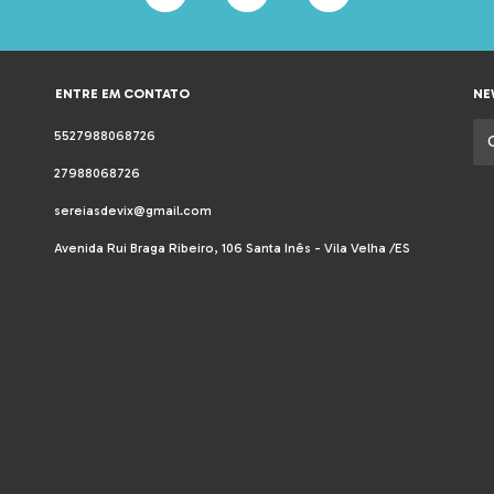
ENTRE EM CONTATO
NE
5527988068726
27988068726
sereiasdevix@gmail.com
Avenida Rui Braga Ribeiro, 106 Santa Inês - Vila Velha /ES