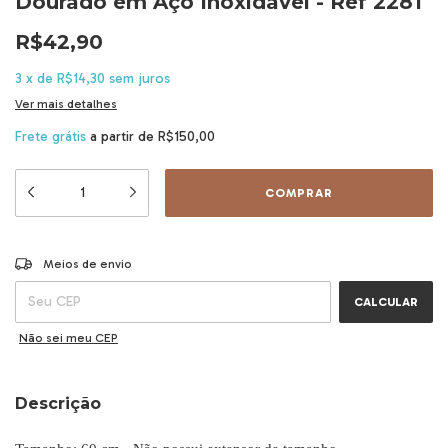
Dourado em Aço Inoxidável - Ref 2281
R$42,90
3
x
de
R$14,30
sem juros
Ver mais detalhes
Frete grátis
a partir de
R$150,00
ALTERAR CEP
Entregas para o CEP:
Meios de envio
CALCULAR
Não sei meu CEP
Descrição