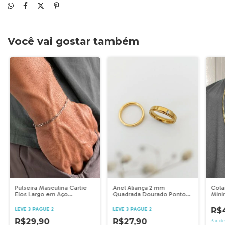
Você vai gostar também
Pulseira Masculina Cartie
Anel Aliança 2 mm
Cola
Elos Largo em Aço
Quadrada Dourado Ponto
Mini
Inoxidável - Ref 2291
Luz em Aço Inoxidável - Ref
Aço 
2245
R$
LEVE 3 PAGUE 2
LEVE 3 PAGUE 2
R$29,90
R$27,90
3
x
d