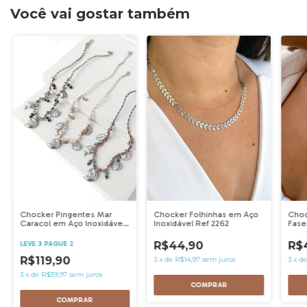
Você vai gostar também
Chocker Pingentes Mar
Chocker Folhinhas em Aço
Choc
Caracol em Aço Inoxidável
Inoxidável Ref 2262
Fase
- Ref 2940
R$44,90
R$
LEVE 3 PAGUE 2
R$119,90
3
x
de
R$14,97
sem juros
3
x
d
3
x
de
R$39,97
sem juros
COMPRAR