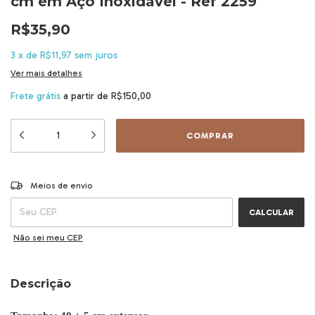
cm em Aço Inoxidável - Ref 2259
R$35,90
3
x
de
R$11,97
sem juros
Ver mais detalhes
Frete grátis
a partir de
R$150,00
ALTERAR CEP
Entregas para o CEP:
Meios de envio
CALCULAR
Não sei meu CEP
Descrição