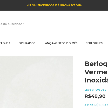
HIPOALERCÊNICOS E À PROVA D’ÁGUA
PAGUE 2
DOURADOS
LANÇAMENTOS DO MÊS
BERLOQUES
Berloq
Verme
Inoxid
LEVE 3 PAGUE 2
R$49,90
3
x
de
R$16,63