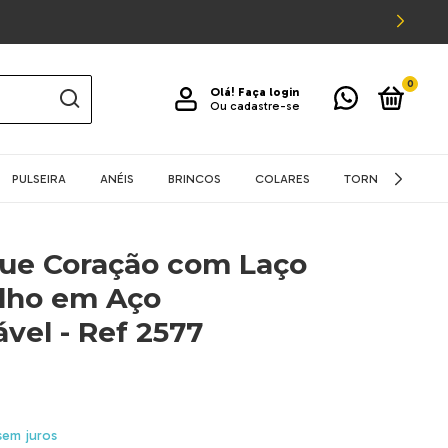
0
Olá!
Faça login
Ou cadastre-se
PULSEIRA
ANÉIS
BRINCOS
COLARES
TORNOZELEIRA
ue Coração com Laço
lho em Aço
ável - Ref 2577
sem juros