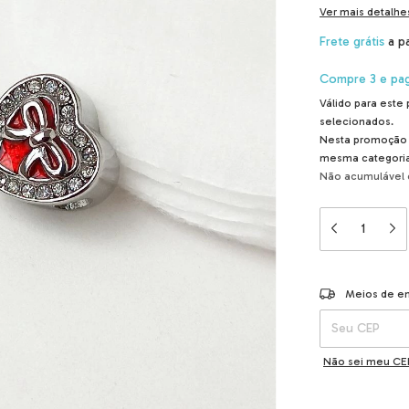
Ver mais detalhe
Frete grátis
a p
Compre 3 e pag
Válido para este
selecionados.
Nesta promoção 
mesma categoria
Não acumulável
Entregas para o 
Meios de e
Não sei meu CE