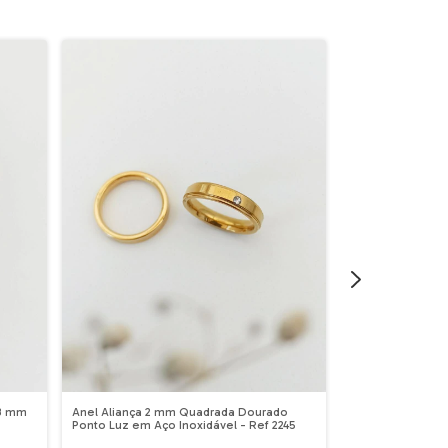
 3 mm
Anel Aliança 2 mm Quadrada Dourado
Anel Solitário 
Ponto Luz em Aço Inoxidável - Ref 2245
Inoxidável - Ref 