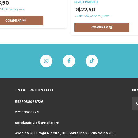
5,90
LEVE 3 PAGUE 2
R$22,90
$11,97
sem juros
3
x
de
R$7,63
sem juros
COMPRAR
ENTRE EM CONTATO
NE
5527988068726
27988068726
sereiasdevix@gmail.com
Avenida Rui Braga Ribeiro, 106 Santa Inês - Vila Velha /ES