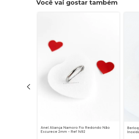
Você vai gostar também
Anel Aliança Namoro Fio Redondo Não
mm Ponto Luz em
Berlo
Escurece 2mm - Ref 1492
Inoxid