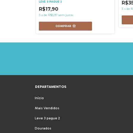
R$3
LEVE 3 PAGUE 2
R$17,90
3
x
de
R
3
x
de
R$5,97
sem juros
COMPRAR
DEPARTAMENTOS
Início
Mais Vendidos
Leve 3 pague 2
Dourados