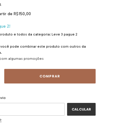
s
artir de
R$150,00
ue 2!
 produto e todos da categoria: Leve 3 pague 2
você pode combinar este produto com outros da
.
 com algumas promoções
ALTERAR CEP
CEP:
nvio
CALCULAR
P