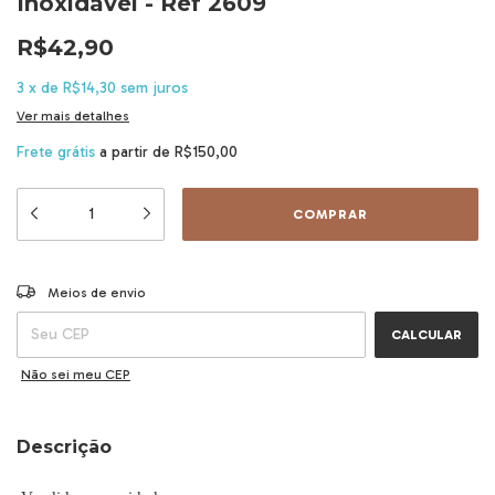
Inoxidável - Ref 2609
R$42,90
3
x
de
R$14,30
sem juros
Ver mais detalhes
Frete grátis
a partir de
R$150,00
ALTERAR CEP
Entregas para o CEP:
Meios de envio
CALCULAR
Não sei meu CEP
Descrição