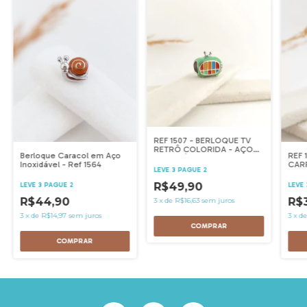
REF 1507 - BERLOQUE TV
RETRÔ COLORIDA - AÇO
Berloque Caracol em Aço
REF 
INOXIDÁVEL
Inoxidável - Ref 1564
CARR
LEVE 3 PAGUE 2
INO
R$49,90
LEVE 3 PAGUE 2
LEVE 
R$44,90
R$
3
x
de
R$16,63
sem juros
3
x
de
R$14,97
sem juros
3
x
d